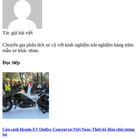
Tác giả bài viết
Chuyên gia phân tích xe cộ với kinh nghiệm trải nghiệm hàng trăm
mẫu xe khác nhau.
Đọc tiếp
Cận cảnh Honda EV Outlier Concept tại Việt Nam: Thiết kế đậm chất tương
lai