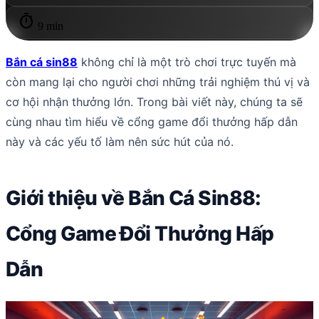
timer
9 min
Bắn cá sin88
không chỉ là một trò chơi trực tuyến mà
còn mang lại cho người chơi những trải nghiệm thú vị và
cơ hội nhận thưởng lớn. Trong bài viết này, chúng ta sẽ
cùng nhau tìm hiểu về cổng game đổi thưởng hấp dẫn
này và các yếu tố làm nên sức hút của nó.
Giới thiệu về Bắn Cá Sin88:
Cổng Game Đổi Thưởng Hấp
Dẫn