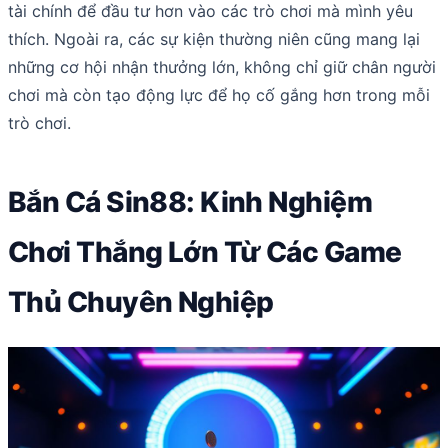
tài chính để đầu tư hơn vào các trò chơi mà mình yêu
thích. Ngoài ra, các sự kiện thường niên cũng mang lại
những cơ hội nhận thưởng lớn, không chỉ giữ chân người
chơi mà còn tạo động lực để họ cố gắng hơn trong mỗi
trò chơi.
Bắn Cá Sin88: Kinh Nghiệm
Chơi Thắng Lớn Từ Các Game
Thủ Chuyên Nghiệp