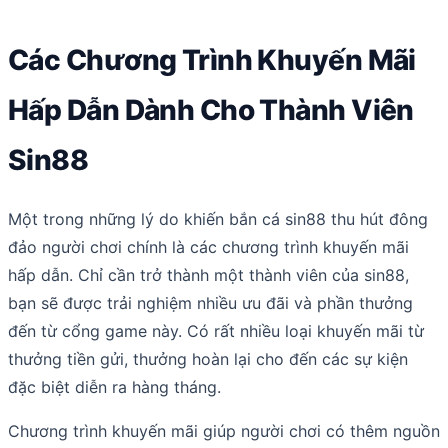
Các Chương Trình Khuyến Mãi
Hấp Dẫn Dành Cho Thành Viên
Sin88
Một trong những lý do khiến bắn cá sin88 thu hút đông
đảo người chơi chính là các chương trình khuyến mãi
hấp dẫn. Chỉ cần trở thành một thành viên của sin88,
bạn sẽ được trải nghiệm nhiều ưu đãi và phần thưởng
đến từ cổng game này. Có rất nhiều loại khuyến mãi từ
thưởng tiền gửi, thưởng hoàn lại cho đến các sự kiện
đặc biệt diễn ra hàng tháng.
Chương trình khuyến mãi giúp người chơi có thêm nguồn