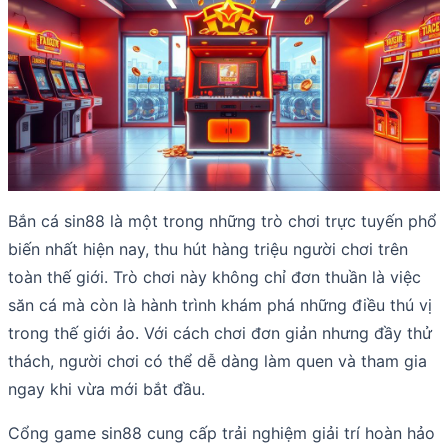
Bắn cá sin88 là một trong những trò chơi trực tuyến phổ
biến nhất hiện nay, thu hút hàng triệu người chơi trên
toàn thế giới. Trò chơi này không chỉ đơn thuần là việc
săn cá mà còn là hành trình khám phá những điều thú vị
trong thế giới ảo. Với cách chơi đơn giản nhưng đầy thử
thách, người chơi có thể dễ dàng làm quen và tham gia
ngay khi vừa mới bắt đầu.
Cổng game sin88 cung cấp trải nghiệm giải trí hoàn hảo