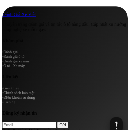
A
Đánh Giá Xe Việt
Chuyên trang đánh giá và tin tức ô tô hàng đầu. Cập nhật xu hướng
công nghệ xe mỗi ngày.
Khám phá
Đánh giá
Đánh giá ô tô
Đánh giá xe máy
Ô tô - Xe máy
Liên kết
Giới thiệu
Chính sách bảo mật
Điều khoản sử dụng
Liên hệ
Đăng ký nhận tin
north
Gửi