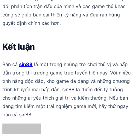
đó, phân tích trận đấu của mình và các game thủ khác
cũng sẽ giúp bạn cải thiện kỹ năng và đưa ra những
quyết định chính xác hơn.
Kết luận
Bắn cá
sin88
là một trong những trò chơi thú vị và hấp
dẫn trong thị trường game trực tuyến hiện nay. Với nhiều
tính năng độc đáo, kho game đa dạng và những chương
trình khuyến mãi hấp dẫn, sin88 là điểm đến lý tưởng
cho những ai yêu thích giải trí và kiếm thưởng. Nếu bạn
đang tìm kiếm một trải nghiệm game mới, hãy thử ngay
bắn cá sin88.