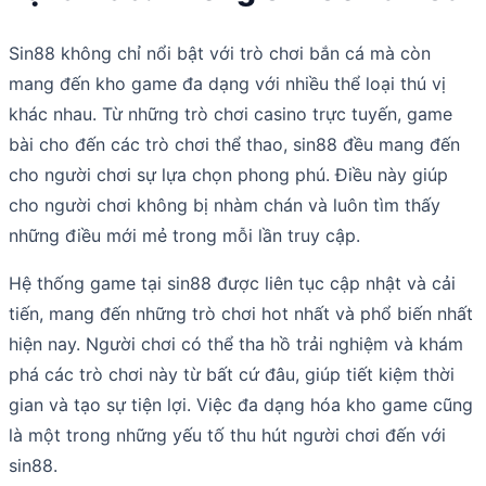
Sin88 không chỉ nổi bật với trò chơi bắn cá mà còn
mang đến kho game đa dạng với nhiều thể loại thú vị
khác nhau. Từ những trò chơi casino trực tuyến, game
bài cho đến các trò chơi thể thao, sin88 đều mang đến
cho người chơi sự lựa chọn phong phú. Điều này giúp
cho người chơi không bị nhàm chán và luôn tìm thấy
những điều mới mẻ trong mỗi lần truy cập.
Hệ thống game tại sin88 được liên tục cập nhật và cải
tiến, mang đến những trò chơi hot nhất và phổ biến nhất
hiện nay. Người chơi có thể tha hồ trải nghiệm và khám
phá các trò chơi này từ bất cứ đâu, giúp tiết kiệm thời
gian và tạo sự tiện lợi. Việc đa dạng hóa kho game cũng
là một trong những yếu tố thu hút người chơi đến với
sin88.