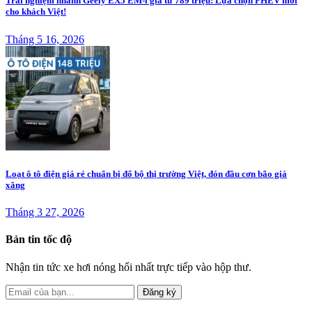
Trải nghiệm nhanh Geely EX5 EM-i giá từ 789 triệu: Lựa chọn PHEV mới
cho khách Việt!
Tháng 5 16, 2026
Loạt ô tô điện giá rẻ chuẩn bị đổ bộ thị trường Việt, đón đầu cơn bão giá
xăng
Tháng 3 27, 2026
Bản tin tốc độ
Nhận tin tức xe hơi nóng hổi nhất trực tiếp vào hộp thư.
Đăng ký