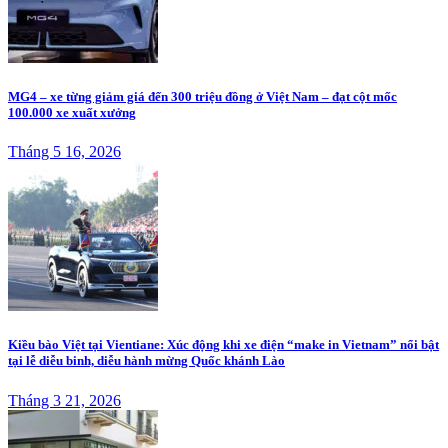
MG4 – xe từng giảm giá đến 300 triệu đồng ở Việt Nam – đạt cột mốc
100.000 xe xuất xưởng
Tháng 5 16, 2026
Kiều bào Việt tại Vientiane: Xúc động khi xe điện “make in Vietnam” nổi bật
tại lễ diễu binh, diễu hành mừng Quốc khánh Lào
Tháng 3 21, 2026