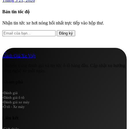
Tháng 3 21, 2026
Bản tin tốc độ
Nhận tin tức xe hơi nóng hổi nhất trực tiếp vào hộp thư.
Đăng ký
A
Đánh Giá Xe Việt
Chuyên trang đánh giá và tin tức ô tô hàng đầu. Cập nhật xu hướng
công nghệ xe mỗi ngày.
Khám phá
Đánh giá
Đánh giá ô tô
Đánh giá xe máy
Ô tô - Xe máy
Liên kết
Giới thiệu