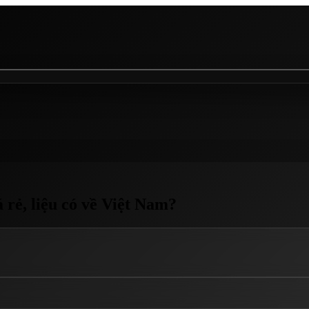
rẻ, liệu có về Việt Nam?