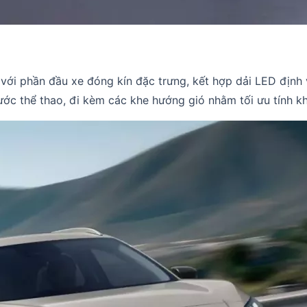
với phần đầu xe đóng kín đặc trưng, kết hợp dải LED định
ước thể thao, đi kèm các khe hướng gió nhằm tối ưu tính k