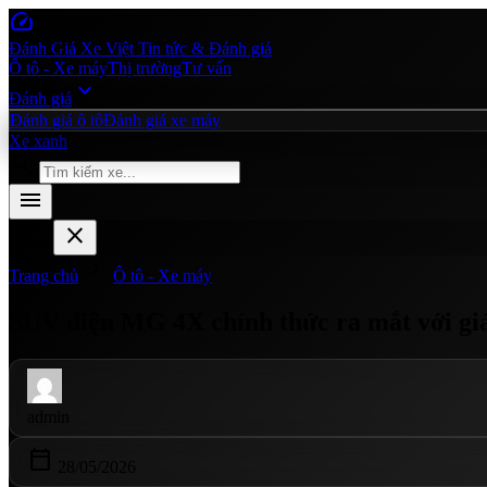
speed
Đánh Giá Xe Việt
Tin tức & Đánh giá
Ô tô - Xe máy
Thị trường
Tư vấn
expand_more
Đánh giá
Đánh giá ô tô
Đánh giá xe máy
Xe xanh
search
menu
close
Menu
chevron_right
Trang chủ
Ô tô - Xe máy
SUV điện MG 4X chính thức ra mắt với giá 
admin
calendar_today
28/05/2026