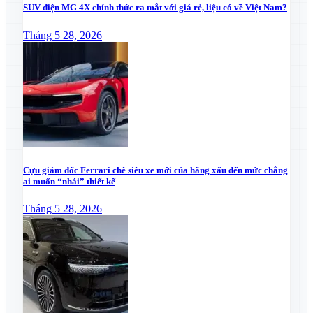
SUV điện MG 4X chính thức ra mắt với giá rẻ, liệu có về Việt Nam?
Tháng 5 28, 2026
Cựu giám đốc Ferrari chê siêu xe mới của hãng xấu đến mức chẳng
ai muốn “nhái” thiết kế
Tháng 5 28, 2026