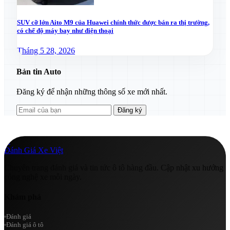
SUV cỡ lớn Aito M9 của Huawei chính thức được bán ra thị trường,
có chế độ máy bay như điện thoại
Tháng 5 28, 2026
Bản tin Auto
Đăng ký để nhận những thông số xe mới nhất.
Đăng ký
A
Đánh Giá Xe Việt
Chuyên trang đánh giá và tin tức ô tô hàng đầu. Cập nhật xu hướng
công nghệ xe mỗi ngày.
Khám phá
Đánh giá
Đánh giá ô tô