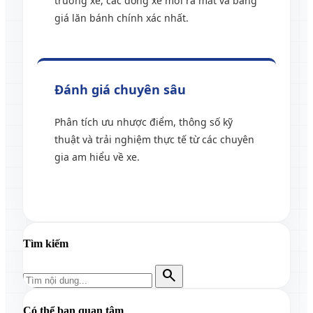
trường xe, các dòng xe mới ra mắt và bảng
giá lăn bánh chính xác nhất.
Đánh giá chuyên sâu
Phân tích ưu nhược điểm, thông số kỹ
thuật và trải nghiệm thực tế từ các chuyên
gia am hiểu về xe.
Tìm kiếm
search
Có thể bạn quan tâm