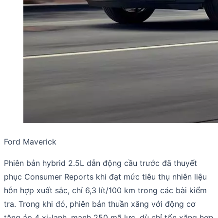
Ford Maverick
Phiên bản hybrid 2.5L dẫn động cầu trước đã thuyết
phục Consumer Reports khi đạt mức tiêu thụ nhiên liệu
hỗn hợp xuất sắc, chỉ 6,3 lít/100 km trong các bài kiểm
tra. Trong khi đó, phiên bản thuần xăng với động cơ
tăng áp 4 xi-lanh, mạnh 250 mã lực, dù chỉ tốn xăng hơn