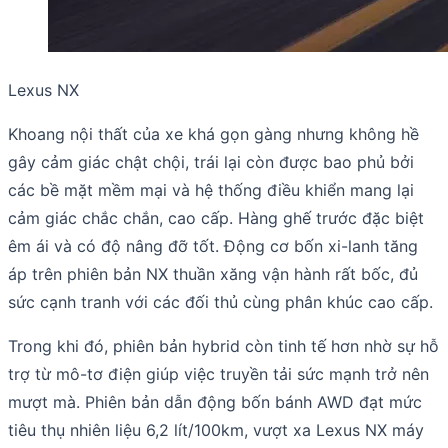
Lexus NX
Khoang nội thất của xe khá gọn gàng nhưng không hề
gây cảm giác chật chội, trái lại còn được bao phủ bởi
các bề mặt mềm mại và hệ thống điều khiển mang lại
cảm giác chắc chắn, cao cấp. Hàng ghế trước đặc biệt
êm ái và có độ nâng đỡ tốt. Động cơ bốn xi-lanh tăng
áp trên phiên bản NX thuần xăng vận hành rất bốc, đủ
sức cạnh tranh với các đối thủ cùng phân khúc cao cấp.
Trong khi đó, phiên bản hybrid còn tinh tế hơn nhờ sự hỗ
trợ từ mô-tơ điện giúp việc truyền tải sức mạnh trở nên
mượt mà. Phiên bản dẫn động bốn bánh AWD đạt mức
tiêu thụ nhiên liệu 6,2 lít/100km, vượt xa Lexus NX máy