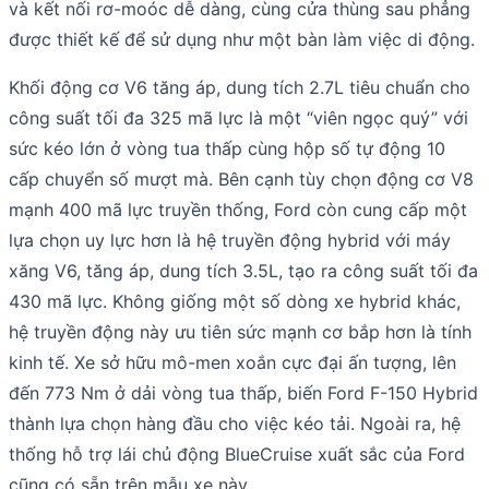
và kết nối rơ-moóc dễ dàng, cùng cửa thùng sau phẳng
được thiết kế để sử dụng như một bàn làm việc di động.
Khối động cơ V6 tăng áp, dung tích 2.7L tiêu chuẩn cho
công suất tối đa 325 mã lực là một “viên ngọc quý” với
sức kéo lớn ở vòng tua thấp cùng hộp số tự động 10
cấp chuyển số mượt mà. Bên cạnh tùy chọn động cơ V8
mạnh 400 mã lực truyền thống, Ford còn cung cấp một
lựa chọn uy lực hơn là hệ truyền động hybrid với máy
xăng V6, tăng áp, dung tích 3.5L, tạo ra công suất tối đa
430 mã lực. Không giống một số dòng xe hybrid khác,
hệ truyền động này ưu tiên sức mạnh cơ bắp hơn là tính
kinh tế. Xe sở hữu mô-men xoắn cực đại ấn tượng, lên
đến 773 Nm ở dải vòng tua thấp, biến Ford F-150 Hybrid
thành lựa chọn hàng đầu cho việc kéo tải. Ngoài ra, hệ
thống hỗ trợ lái chủ động BlueCruise xuất sắc của Ford
cũng có sẵn trên mẫu xe này.