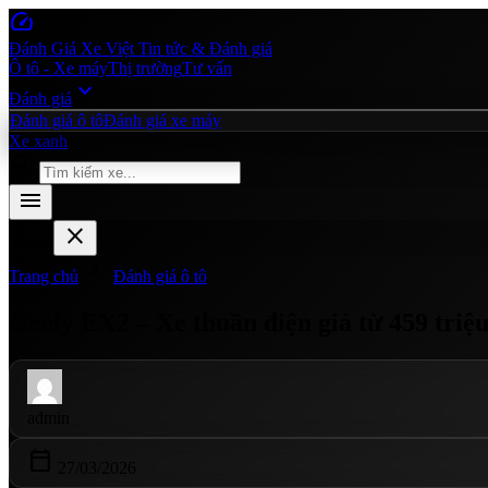
speed
Đánh Giá Xe Việt
Tin tức & Đánh giá
Ô tô - Xe máy
Thị trường
Tư vấn
expand_more
Đánh giá
Đánh giá ô tô
Đánh giá xe máy
Xe xanh
search
menu
close
Menu
chevron_right
Trang chủ
Đánh giá ô tô
Geely EX2 – Xe thuần điện giá từ 459 triệ
admin
calendar_today
27/03/2026