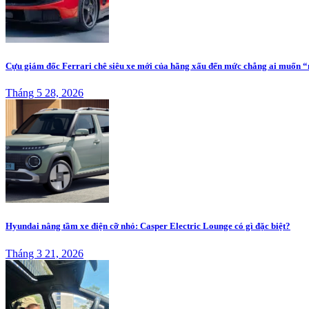
Cựu giám đốc Ferrari chê siêu xe mới của hãng xấu đến mức chẳng ai muốn “n
Tháng 5 28, 2026
Hyundai nâng tầm xe điện cỡ nhỏ: Casper Electric Lounge có gì đặc biệt?
Tháng 3 21, 2026