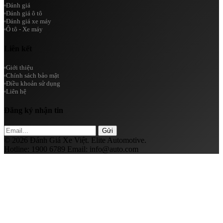
Đánh giá
Đánh giá ô tô
Đánh giá xe máy
Ô tô - Xe máy
Liên kết
Giới thiệu
Chính sách bảo mật
Điều khoản sử dụng
Liên hệ
Đăng ký nhận tin
Gửi
© 2026 Đánh Giá Xe Việt. Elite Automotive.
Hotline:
1900 6789
Email:
info@auto.com