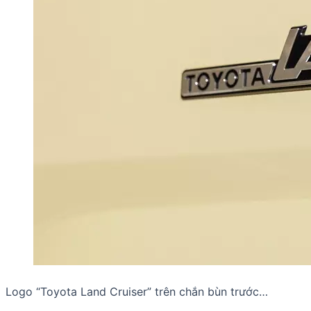
Logo “Toyota Land Cruiser” trên chắn bùn trước…