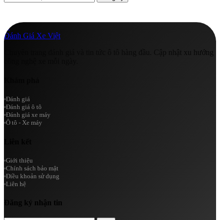
A
Đánh Giá Xe Việt
Chuyên trang đánh giá và tin tức ô tô hàng đầu. Cập nhật xu hướng
công nghệ xe mỗi ngày.
Khám phá
Đánh giá
Đánh giá ô tô
Đánh giá xe máy
Ô tô - Xe máy
Liên kết
Giới thiệu
Chính sách bảo mật
Điều khoản sử dụng
Liên hệ
Đăng ký nhận tin