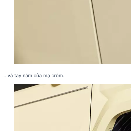
… và tay nắm cửa mạ crôm.