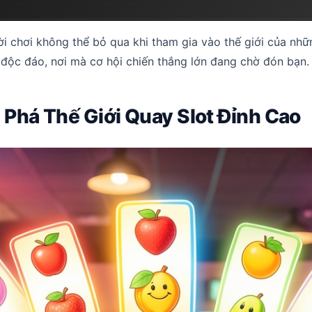
 chơi không thể bỏ qua khi tham gia vào thế giới của nhữn
rí độc đáo, nơi mà cơ hội chiến thắng lớn đang chờ đón bạn.
Phá Thế Giới Quay Slot Đỉnh Cao