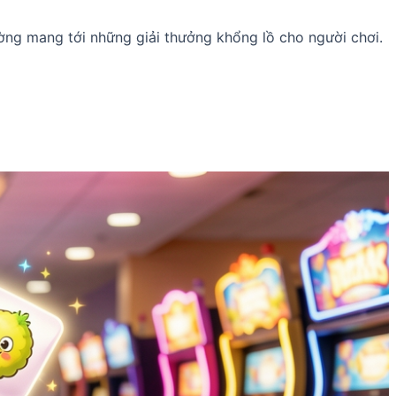
ờng mang tới những giải thưởng khổng lồ cho người chơi.