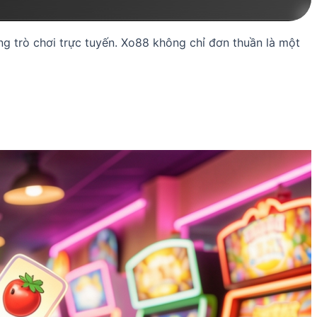
g trò chơi trực tuyến. Xo88 không chỉ đơn thuần là một