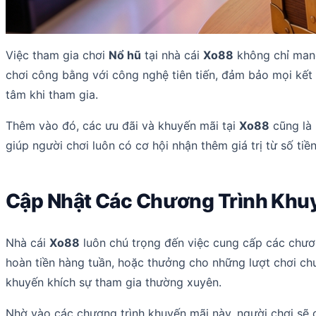
Việc tham gia chơi
Nổ hũ
tại nhà cái
Xo88
không chỉ mang
chơi công bằng với công nghệ tiên tiến, đảm bảo mọi kết 
tâm khi tham gia.
Thêm vào đó, các ưu đãi và khuyến mãi tại
Xo88
cũng là 
giúp người chơi luôn có cơ hội nhận thêm giá trị từ số tiề
Cập Nhật Các Chương Trình Khu
Nhà cái
Xo88
luôn chú trọng đến việc cung cấp các chươn
hoàn tiền hàng tuần, hoặc thưởng cho những lượt chơi ch
khuyến khích sự tham gia thường xuyên.
Nhờ vào các chương trình khuyến mãi này, người chơi sẽ c