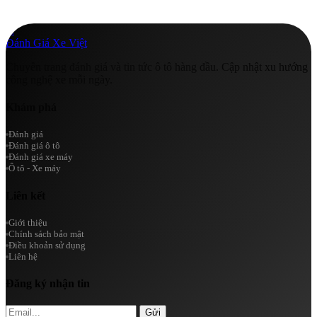
A
Đánh Giá Xe Việt
Chuyên trang đánh giá và tin tức ô tô hàng đầu. Cập nhật xu hướng
công nghệ xe mỗi ngày.
Khám phá
Đánh giá
Đánh giá ô tô
Đánh giá xe máy
Ô tô - Xe máy
Liên kết
Giới thiệu
Chính sách bảo mật
Điều khoản sử dụng
Liên hệ
Đăng ký nhận tin
Gửi