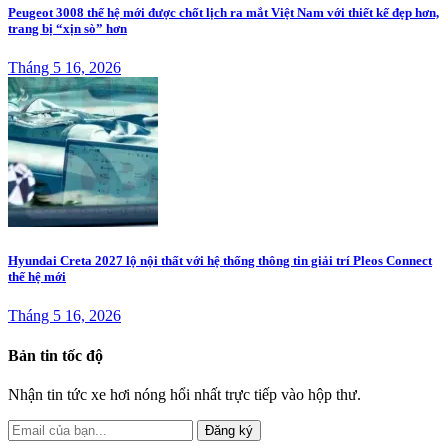
Peugeot 3008 thế hệ mới được chốt lịch ra mắt Việt Nam với thiết kế đẹp hơn,
trang bị “xịn sò” hơn
Tháng 5 16, 2026
Hyundai Creta 2027 lộ nội thất với hệ thống thông tin giải trí Pleos Connect
thế hệ mới
Tháng 5 16, 2026
Bản tin tốc độ
Nhận tin tức xe hơi nóng hổi nhất trực tiếp vào hộp thư.
Đăng ký