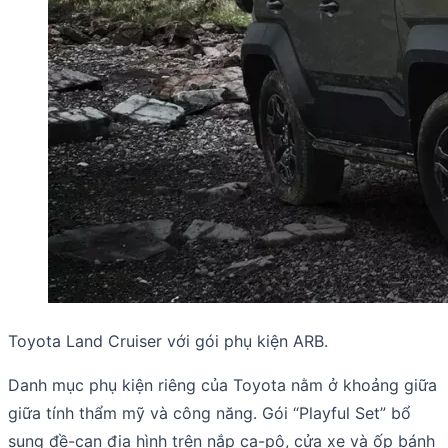
Toyota Land Cruiser với gói phụ kiện ARB.
Danh mục phụ kiện riêng của Toyota nằm ở khoảng giữa
giữa tính thẩm mỹ và công năng. Gói “Playful Set” bổ
sung đề-can địa hình trên nắp ca-pô, cửa xe và ốp bánh