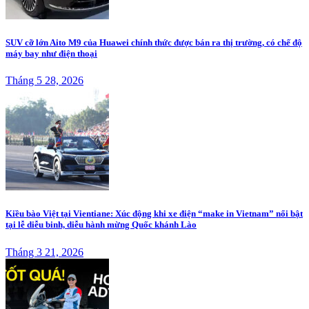
SUV cỡ lớn Aito M9 của Huawei chính thức được bán ra thị trường, có chế độ
máy bay như điện thoại
Tháng 5 28, 2026
Kiều bào Việt tại Vientiane: Xúc động khi xe điện “make in Vietnam” nổi bật
tại lễ diễu binh, diễu hành mừng Quốc khánh Lào
Tháng 3 21, 2026