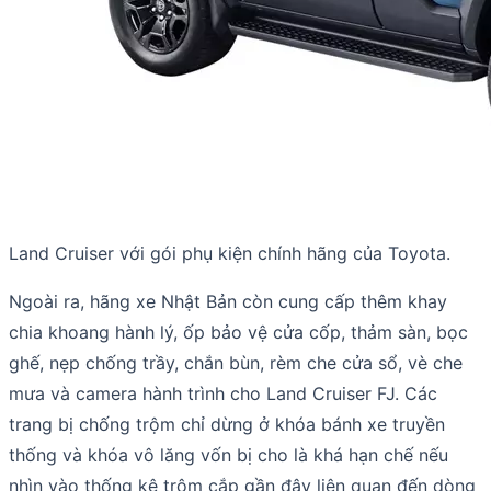
Land Cruiser với gói phụ kiện chính hãng của Toyota.
Ngoài ra, hãng xe Nhật Bản còn cung cấp thêm khay
chia khoang hành lý, ốp bảo vệ cửa cốp, thảm sàn, bọc
ghế, nẹp chống trầy, chắn bùn, rèm che cửa sổ, vè che
mưa và camera hành trình cho Land Cruiser FJ. Các
trang bị chống trộm chỉ dừng ở khóa bánh xe truyền
thống và khóa vô lăng vốn bị cho là khá hạn chế nếu
nhìn vào thống kê trộm cắp gần đây liên quan đến dòng