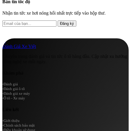
Bản tin tốc độ
Nhận tin tức xe hơi nóng hổi nhất trực tiếp vào hộp thư.
Đăng ký
A
Đánh Giá Xe Việt
Chuyên trang đánh giá và tin tức ô tô hàng đầu. Cập nhật xu hướng
công nghệ xe mỗi ngày.
Khám phá
Đánh giá
Đánh giá ô tô
Đánh giá xe máy
Ô tô - Xe máy
Liên kết
Giới thiệu
Chính sách bảo mật
Điều khoản sử dụng