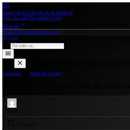
speed
Đánh Giá Xe Việt
Tin tức & Đánh giá
Ô tô - Xe máy
Thị trường
Tư vấn
expand_more
Đánh giá
Đánh giá ô tô
Đánh giá xe máy
Xe xanh
search
menu
close
Menu
chevron_right
Trang chủ
Đánh giá xe máy
VinFast ra mắt bộ đôi xe máy điện Zgoo và 
admin
calendar_today
21/03/2026