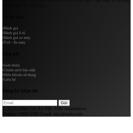
công nghệ xe mỗi ngày.
Khám phá
Đánh giá
Đánh giá ô tô
Đánh giá xe máy
Ô tô - Xe máy
Liên kết
Giới thiệu
Chính sách bảo mật
Điều khoản sử dụng
Liên hệ
Đăng ký nhận tin
Gửi
© 2026 Đánh Giá Xe Việt. Elite Automotive.
Hotline:
1900 6789
Email:
info@auto.com