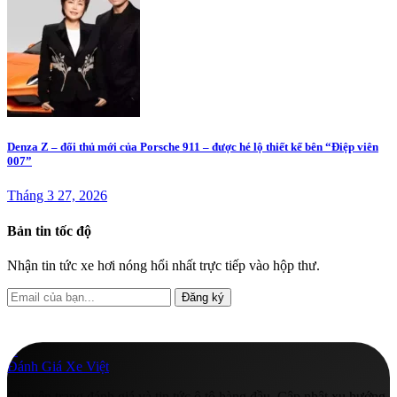
Denza Z – đối thủ mới của Porsche 911 – được hé lộ thiết kế bên “Điệp viên
007”
Tháng 3 27, 2026
Bản tin tốc độ
Nhận tin tức xe hơi nóng hổi nhất trực tiếp vào hộp thư.
Đăng ký
A
Đánh Giá Xe Việt
Chuyên trang đánh giá và tin tức ô tô hàng đầu. Cập nhật xu hướng