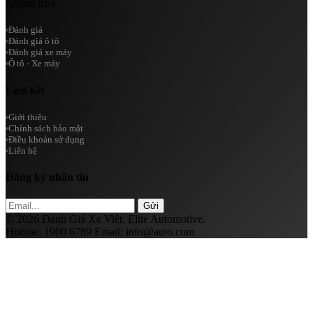
Khám phá
Đánh giá
Đánh giá ô tô
Đánh giá xe máy
Ô tô - Xe máy
Liên kết
Giới thiệu
Chính sách bảo mật
Điều khoản sử dụng
Liên hệ
Đăng ký nhận tin
Gửi
© 2026 Đánh Giá Xe Việt. Elite Automotive.
Hotline:
1900 6789
Email:
info@auto.com