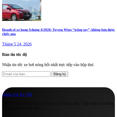
Doanh số xe hạng A tháng 4/2026: Toyota Wigo “trắng tay”, không bán được
chiếc nào
Tháng 5 24, 2026
Bản tin tốc độ
Nhận tin tức xe hơi nóng hổi nhất trực tiếp vào hộp thư.
Đăng ký
A
Đánh Giá Xe Việt
Chuyên trang đánh giá và tin tức ô tô hàng đầu. Cập nhật xu hướng
công nghệ xe mỗi ngày.