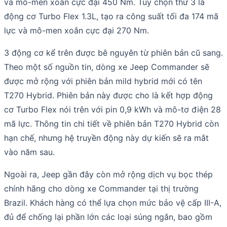
và mô-men xoắn cực đại 450 Nm. Tùy chọn thứ 3 là
động cơ Turbo Flex 1.3L, tạo ra công suất tối đa 174 mã
lực và mô-men xoắn cực đại 270 Nm.
3 động cơ kể trên được bê nguyên từ phiên bản cũ sang.
Theo một số nguồn tin, dòng xe Jeep Commander sẽ
được mở rộng với phiên bản mild hybrid mới có tên
T270 Hybrid. Phiên bản này được cho là kết hợp động
cơ Turbo Flex nói trên với pin 0,9 kWh và mô-tơ điện 28
mã lực. Thông tin chi tiết về phiên bản T270 Hybrid còn
hạn chế, nhưng hệ truyền động này dự kiến sẽ ra mắt
vào năm sau.
Ngoài ra, Jeep gần đây còn mở rộng dịch vụ bọc thép
chính hãng cho dòng xe Commander tại thị trường
Brazil. Khách hàng có thể lựa chọn mức bảo vệ cấp III-A,
đủ để chống lại phần lớn các loại súng ngắn, bao gồm