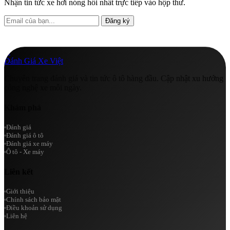
Nhận tin tức xe hơi nóng hổi nhất trực tiếp vào hộp thư.
Đăng ký
A
Đánh Giá Xe Việt
Chuyên trang đánh giá và tin tức ô tô hàng đầu. Cập nhật xu hướng
công nghệ xe mỗi ngày.
Khám phá
Đánh giá
Đánh giá ô tô
Đánh giá xe máy
Ô tô - Xe máy
Liên kết
Giới thiệu
Chính sách bảo mật
Điều khoản sử dụng
Liên hệ