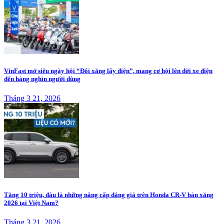
VinFast mở siêu ngày hội “Đổi xăng lấy điện”, mang cơ hội lên đời xe điện
đến hàng nghìn người dùng
Tháng 3 21, 2026
Tăng 10 triệu, đâu là những nâng cấp đáng giá trên Honda CR-V bản xăng
2026 tại Việt Nam?
Tháng 3 21, 2026