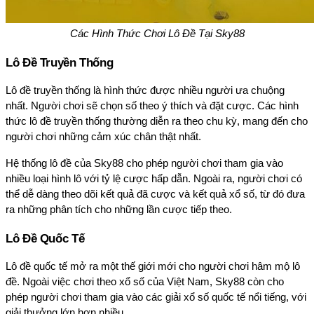
Các Hình Thức Chơi Lô Đề Tại Sky88
Lô Đề Truyền Thống
Lô đề truyền thống là hình thức được nhiều người ưa chuộng 
nhất. Người chơi sẽ chọn số theo ý thích và đặt cược. Các hình 
thức lô đề truyền thống thường diễn ra theo chu kỳ, mang đến cho 
người chơi những cảm xúc chân thật nhất.
Hệ thống lô đề của Sky88 cho phép người chơi tham gia vào 
nhiều loại hình lô với tỷ lệ cược hấp dẫn. Ngoài ra, người chơi có 
thể dễ dàng theo dõi kết quả đã cược và kết quả xổ số, từ đó đưa 
ra những phân tích cho những lần cược tiếp theo.
Lô Đề Quốc Tế
Lô đề quốc tế mở ra một thế giới mới cho người chơi hâm mộ lô 
đề. Ngoài việc chơi theo xổ số của Việt Nam, Sky88 còn cho 
phép người chơi tham gia vào các giải xổ số quốc tế nổi tiếng, với 
giải thưởng lớn hơn nhiều.