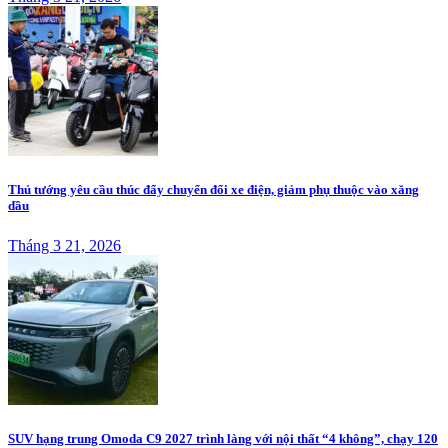
Thủ tướng yêu cầu thúc đẩy chuyển đổi xe điện, giảm phụ thuộc vào xăng
dầu
Tháng 3 21, 2026
SUV hạng trung Omoda C9 2027 trình làng với nội thất “4 không”, chạy 120