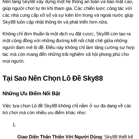
Nền tảng Sky88 xây dựng một hệ thống an toàn và bảo mật cao, 
giúp người chơi tự tin khi tham gia. Các chiến lược cộng tác với 
các nhà cung cấp xổ số và sự kiện lớn trong và ngoài nước giúp 
Sky88 luôn cập nhật thông tin và phát triển hơn nữa.
Không chỉ đơn thuần là một dịch vụ đặt cược, Sky88 còn tạo ra 
một cộng đồng với những đường kết nối chặt chẽ giữa những 
người đam mê lô đề. Điều này không chỉ làm tăng cường sự hợp 
tác mà còn mang đến những trải nghiệm xã hội phong phú cho 
mọi người.
Tại Sao Nên Chọn Lô Đề Sky88
Những Ưu Điểm Nổi Bật
Việc lựa chọn Lô đề Sky88 không chỉ nằm ở sự đa dạng về các 
trò chơi mà còn nhiều ưu điểm khác như:
Giao Diện Thân Thiện Với Người Dùng
: Sky88 thiết kế 