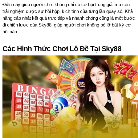
Điều này giúp người chơi không chỉ có cơ hội trúng giải mà còn 
trải nghiệm được sự hồi hộp, kịch tính của từng lần quay số. Khả 
năng cập nhật kết quả trực tiếp và nhanh chóng cũng là một bước 
đi chiến lược của Sky88, giúp người chơi không bỏ lỡ bất kỳ cơ 
hội nào.
Các Hình Thức Chơi Lô Đề Tại Sky88