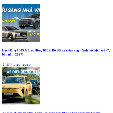
Lạc Hồng 800S & Lạc Hồng 900S: Bộ đôi xe siêu sang “đỉnh nóc kịch trần”,
bán năm 2027!
Tháng 3 20, 2026
Xe điện chiếm tới 50% bảng xếp hạng top 10 ô tô bán chạy nhất tháng