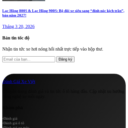
Lạc Hồng 800S & Lạc Hồng 900S: Bộ đôi xe siêu sang “đỉnh nóc kịch trần”,
bán năm 2027!
Tháng 3 20, 2026
Bản tin tốc độ
Nhận tin tức xe hơi nóng hổi nhất trực tiếp vào hộp thư.
Đăng ký
A
Đánh Giá Xe Việt
Chuyên trang đánh giá và tin tức ô tô hàng đầu. Cập nhật xu hướng
công nghệ xe mỗi ngày.
Khám phá
Đánh giá
Đánh giá ô tô
Đánh giá xe máy