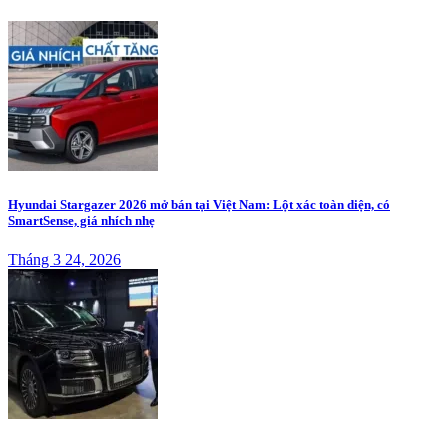
Hyundai Stargazer 2026 mở bán tại Việt Nam: Lột xác toàn diện, có
SmartSense, giá nhích nhẹ
Tháng 3 24, 2026