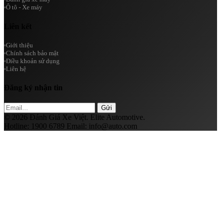
Ô tô - Xe máy
Liên kết
Giới thiệu
Chính sách bảo mật
Điều khoản sử dụng
Liên hệ
Đăng ký nhận tin
Gửi
© 2026 Đánh Giá Xe Việt. Elite Automotive.
Hotline:
1900 6789
Email:
info@auto.com