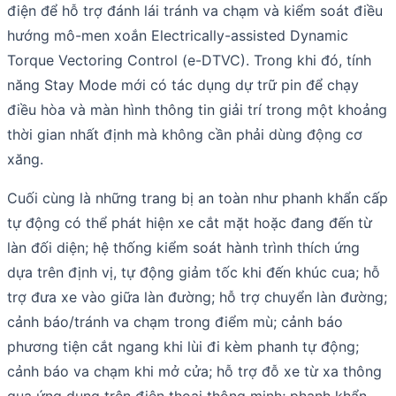
điện để hỗ trợ đánh lái tránh va chạm và kiểm soát điều
hướng mô-men xoắn Electrically-assisted Dynamic
Torque Vectoring Control (e-DTVC). Trong khi đó, tính
năng Stay Mode mới có tác dụng dự trữ pin để chạy
điều hòa và màn hình thông tin giải trí trong một khoảng
thời gian nhất định mà không cần phải dùng động cơ
xăng.
Cuối cùng là những trang bị an toàn như phanh khẩn cấp
tự động có thể phát hiện xe cắt mặt hoặc đang đến từ
làn đối diện; hệ thống kiểm soát hành trình thích ứng
dựa trên định vị, tự động giảm tốc khi đến khúc cua; hỗ
trợ đưa xe vào giữa làn đường; hỗ trợ chuyển làn đường;
cảnh báo/tránh va chạm trong điểm mù; cảnh báo
phương tiện cắt ngang khi lùi đi kèm phanh tự động;
cảnh báo va chạm khi mở cửa; hỗ trợ đỗ xe từ xa thông
qua ứng dụng trên điện thoại thông minh; phanh khẩn