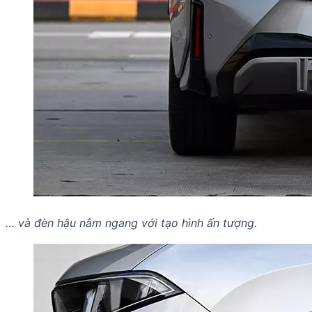
… và đèn hậu nằm ngang với tạo hình ấn tượng.