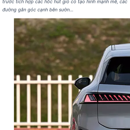
trước tích hợp các hốc hút gió có tạo hình mạnh mẽ, các
đường gân góc cạnh bên sườn…