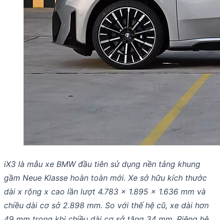
iX3 là mẫu xe BMW đầu tiên sử dụng nền tảng khung
gầm Neue Klasse hoàn toàn mới. Xe sở hữu kích thước
dài x rộng x cao lần lượt 4.783 x 1.895 x 1.636 mm và
chiều dài cơ sở 2.898 mm. So với thế hệ cũ, xe dài hơn
49 mm trong khi chiều dài cơ sở tăng 34 mm. Riêng hệ