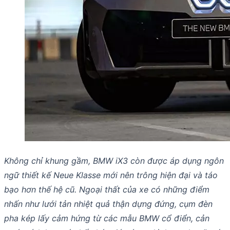
Không chỉ khung gầm, BMW iX3 còn được áp dụng ngôn
ngữ thiết kế Neue Klasse mới nên trông hiện đại và táo
bạo hơn thế hệ cũ. Ngoại thất của xe có những điểm
nhấn như lưới tản nhiệt quả thận dựng đứng, cụm đèn
pha kép lấy cảm hứng từ các mẫu BMW cổ điển, cản