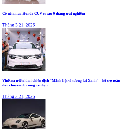
Có nên mua Honda CUV e: sau 6 tháng trải nghiệm
Tháng 3 21, 2026
VinFast triển khai chiến dịch “Mãnh liệt vì tương lai Xanh” – hỗ trợ toàn
dân chuyển đổi sang xe điện
Tháng 3 21, 2026