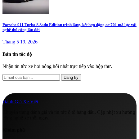
Porsche 911 Turbo S Sadu Edition trình làng, kết hợp động cơ 701 mã lực với
nghề thủ công lâu đời
Tháng 5 19, 2026
Bản tin tốc độ
Nhận tin tức xe hơi nóng hổi nhất trực tiếp vào hộp thư.
Đăng ký
A
Đánh Giá Xe Việt
Chuyên trang đánh giá và tin tức ô tô hàng đầu. Cập nhật xu hướng
công nghệ xe mỗi ngày.
Khám phá