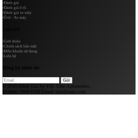
Đánh giá
Đánh giá ô tô
Đánh giá xe máy
Ô tô - Xe máy
Liên kết
Giới thiệu
Chính sách bảo mật
Điều khoản sử dụng
Liên hệ
Đăng ký nhận tin
Gửi
© 2026 Đánh Giá Xe Việt. Elite Automotive.
Hotline:
1900 6789
Email:
info@auto.com