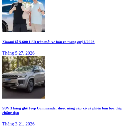
Xiaomi lỗ 5.600 USD trên mỗi xe bán ra trong quý I/2026
Tháng 5 27, 2026
SUV 3 hàng ghế Jeep Commander được nâng cấp, có cả phiên bản bọc thép
chống đạn
Tháng 3 21, 2026