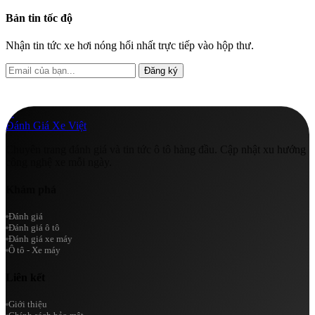
Bản tin tốc độ
Nhận tin tức xe hơi nóng hổi nhất trực tiếp vào hộp thư.
Đăng ký
A
Đánh Giá Xe Việt
Chuyên trang đánh giá và tin tức ô tô hàng đầu. Cập nhật xu hướng
công nghệ xe mỗi ngày.
Khám phá
Đánh giá
Đánh giá ô tô
Đánh giá xe máy
Ô tô - Xe máy
Liên kết
Giới thiệu