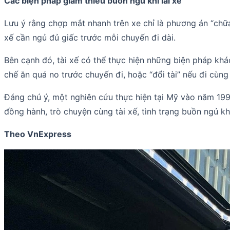
Các biện pháp giảm thiểu buồn ngủ khi lái xe
Lưu ý rằng chợp mắt nhanh trên xe chỉ là phương án “chữa 
xế cần ngủ đủ giấc trước mỗi chuyến đi dài.
Bên cạnh đó, tài xế có thể thực hiện những biện pháp khá
chế ăn quá no trước chuyến đi, hoặc “đổi tài” nếu đi cùng
Đáng chú ý, một nghiên cứu thực hiện tại Mỹ vào năm 1996
đồng hành, trò chuyện cùng tài xế, tình trạng buồn ngủ kh
Theo VnExpress