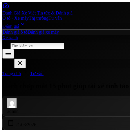
speed
Đánh Giá Xe Việt
Tin tức & Đánh giá
Ô tô - Xe máy
Thị trường
Tư vấn
expand_more
Đánh giá
Đánh giá ô tô
Đánh giá xe máy
Xe xanh
search
menu
close
Menu
chevron_right
Trang chủ
Tư vấn
Cách chợp mắt 15 phút giúp tài xế tỉnh tá
admin
calendar_today
21/03/2026