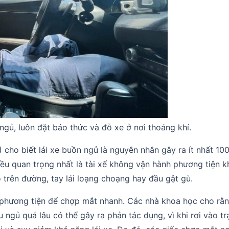
ngủ, luôn đặt báo thức và đỗ xe ở nơi thoáng khí.
ho biết lái xe buồn ngủ là nguyên nhân gây ra ít nhất 100
ều quan trọng nhất là tài xế không vận hành phương tiện k
 trên đường, tay lái loạng choạng hay đầu gật gù.
g phương tiện để chợp mắt nhanh. Các nhà khoa học cho rằ
u ngủ quá lâu có thể gây ra phản tác dụng, vì khi rơi vào t