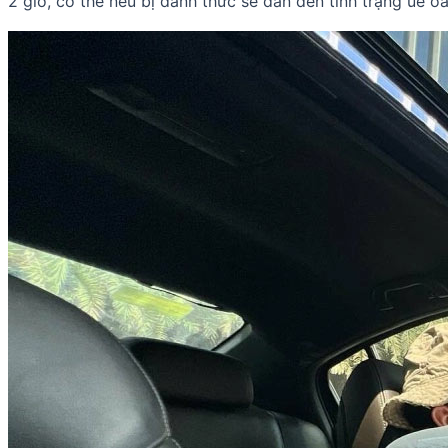
2 giờ, cơ thể nếu bị đánh thức sẽ dẫn đến tình trạng uể o