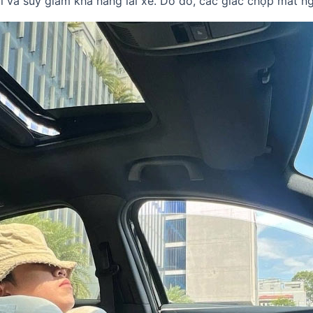
ải và suy giảm khả năng lái xe. Do đó, các giấc chợp mắt n