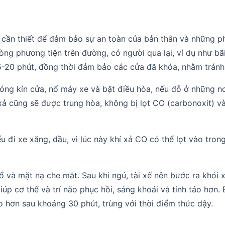
p cần thiết để đảm bảo sự an toàn của bản thân và những p
òng phương tiện trên đường, có người qua lại, ví dụ như bã
ờ 15-20 phút, đồng thời đảm bảo các cửa đã khóa, nhằm trán
óng kín cửa, nổ máy xe và bật điều hòa, nếu đỗ ở những nơi
í xả cũng sẽ được trung hòa, không bị lọt CO (carbonoxit) v
i xe xăng, dầu, vì lúc này khí xả CO có thể lọt vào trong c
ổ và mặt nạ che mắt. Sau khi ngủ, tài xế nên bước ra khỏi 
 cơ thể và trí não phục hồi, sảng khoái và tỉnh táo hơn. 
o hơn sau khoảng 30 phút, trùng với thời điểm thức dậy.