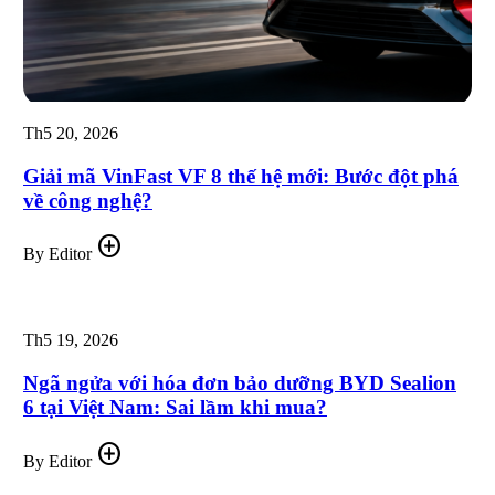
Th5 20, 2026
Giải mã VinFast VF 8 thế hệ mới: Bước đột phá
về công nghệ?
add_circle
By Editor
Th5 19, 2026
Ngã ngửa với hóa đơn bảo dưỡng BYD Sealion
6 tại Việt Nam: Sai lầm khi mua?
add_circle
By Editor