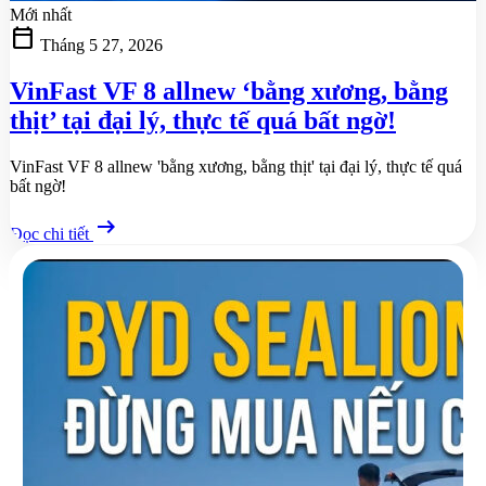
Mới nhất
calendar_today
Tháng 5 27, 2026
VinFast VF 8 allnew ‘bằng xương, bằng
thịt’ tại đại lý, thực tế quá bất ngờ!
VinFast VF 8 allnew 'bằng xương, bằng thịt' tại đại lý, thực tế quá
bất ngờ!
arrow_right_alt
Đọc chi tiết