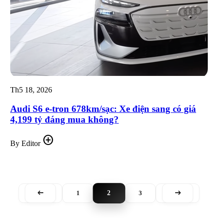
Th5 18, 2026
Audi S6 e-tron 678km/sạc: Xe điện sang có giá
4,199 tỷ đáng mua không?
add_circle
By Editor
2
1
3
west
east